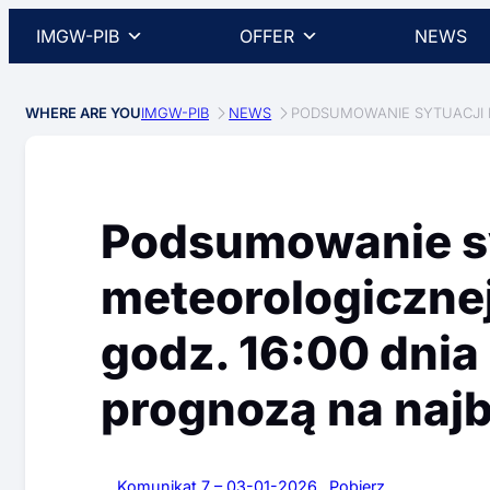
IMGW-PIB
OFFER
NEWS
WHERE ARE YOU
IMGW-PIB
NEWS
PODSUMOWANIE SYTUACJI ME
Podsumowanie sy
meteorologicznej
godz. 16:00 dnia 
prognozą na najbl
Komunikat 7 – 03-01-2026
Pobierz