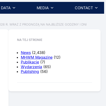
DATA
MEDIA
CONTACT
26 R. WRAZ Z PROGNOZĄ NA NAJBLIŻSZE GODZINY I DNI
NA TEJ STRONIE
News
(2,438)
MHWM Magazine
(12)
Publikacje
(7)
Wydarzenia
(65)
Publishing
(56)