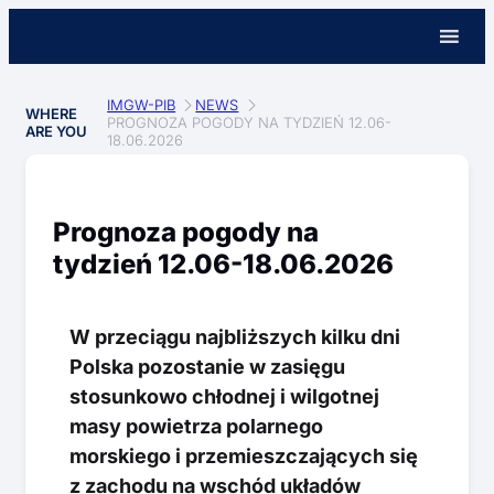
IMGW-PIB
NEWS
WHERE
PROGNOZA POGODY NA TYDZIEŃ 12.06-
ARE YOU
18.06.2026
Prognoza pogody na
tydzień 12.06-18.06.2026
W przeciągu najbliższych kilku dni
Polska pozostanie w zasięgu
stosunkowo chłodnej i wilgotnej
masy powietrza polarnego
morskiego i przemieszczających się
z zachodu na wschód układów