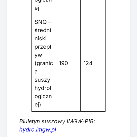
ej
SNQ –
średni
niski
przepł
yw
(granic
190
124
a
suszy
hydrol
ogiczn
ej)
Biuletyn suszowy IMGW-PIB:
hydro.imgw.pl