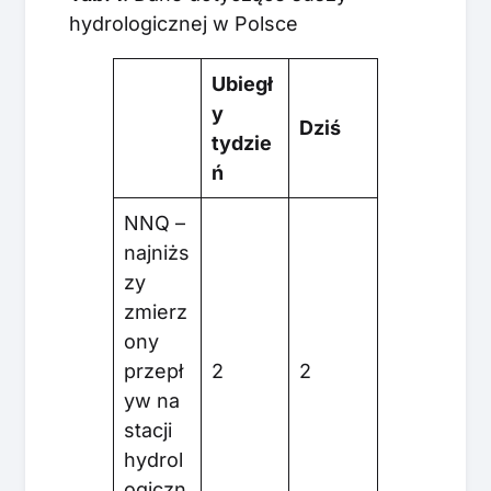
hydrologicznej w Polsce
Ubiegł
y
Dziś
tydzie
ń
NNQ –
najniżs
zy
zmierz
ony
przepł
2
2
yw na
stacji
hydrol
ogiczn