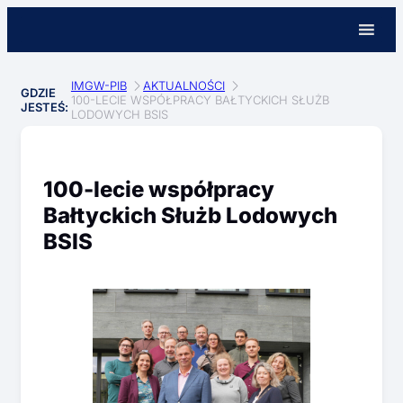
IMGW-PIB
AKTUALNOŚCI
GDZIE
100-LECIE WSPÓŁPRACY BAŁTYCKICH SŁUŻB
JESTEŚ:
LODOWYCH BSIS
100-lecie współpracy
Bałtyckich Służb Lodowych
BSIS