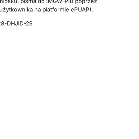
wniosku, pisma do IMGW-PIB poprzez
 użytkownika na platformie ePUAP).
28-DHJID-29