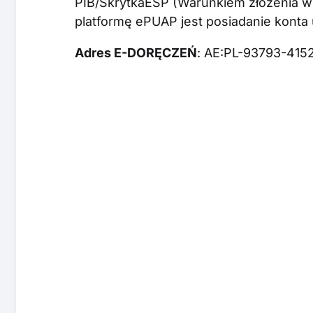
PIB/SkrytkaESP (Warunkiem złożenia 
platformę ePUAP jest posiadanie konta
Adres E-DORĘCZEŃ
: AE:PL-93793-415