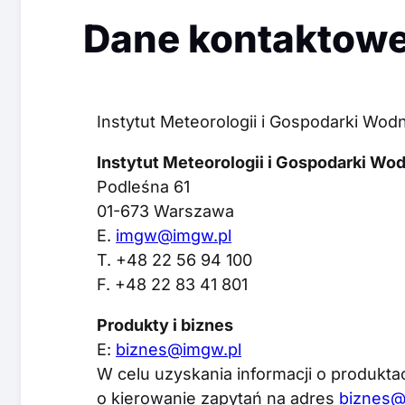
Dane kontaktow
Instytut Meteorologii i Gospodarki Wo
Instytut Meteorologii i Gospodarki W
Podleśna 61
01-673 Warszawa
E.
imgw@imgw.pl
T. +48 22 56 94 100
F. +48 22 83 41 801
Produkty i biznes
E:
biznes@imgw.pl
W celu uzyskania informacji o produkt
o kierowanie zapytań na adres
biznes@