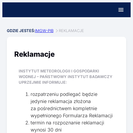
GDZIE JESTEŚ:
IMGW-PIB
REKLAMACJE
Reklamacje
INSTYTUT METEOROLOGII I GOSPODARKI
WODNEJ – PAŃSTWOWY INSTYTUT BADAWCZY
UPRZEJMIE INFORMUJE:
rozpatrzeniu podlegać będzie
jedynie reklamacja złożona
za pośrednictwem kompletnie
wypełnionego Formularza Reklamacji
termin na rozpoznanie reklamacji
wynosi 30 dni