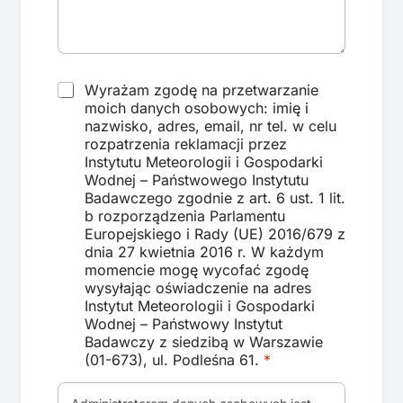
F
R
Wyrażam zgodę na przetwarzanie
i
o
moich danych osobowych: imię i
r
d
nazwisko, adres, email, nr tel. w celu
m
o
a
rozpatrzenia reklamacji przez
*
*
Instytutu Meteorologii i Gospodarki
T
Wodnej – Państwowego Instytutu
e
Badawczego zgodnie z art. 6 ust. 1 lit.
l
b rozporządzenia Parlamentu
e
Europejskiego i Rady (UE) 2016/679 z
f
dnia 27 kwietnia 2016 r. W każdym
o
momencie mogę wycofać zgodę
n
wysyłając oświadczenie na adres
Instytut Meteorologii i Gospodarki
Wodnej – Państwowy Instytut
Badawczy z siedzibą w Warszawie
(01-673), ul. Podleśna 61.
*