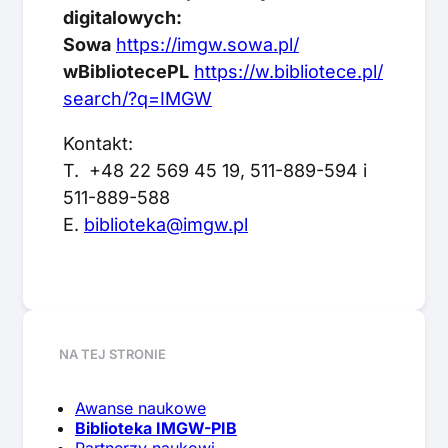
digitalowych:
Sowa
https://imgw.sowa.pl/
wBibliotecePL
https://w.bibliotece.pl/
search/?q=IMGW
Kontakt:
T. +48 22 569 45 19, 511-889-594 i
511-889-588
E.
biblioteka@imgw.pl
NA TEJ STRONIE
Awanse naukowe
Biblioteka IMGW-PIB
Partnerzy naukowi