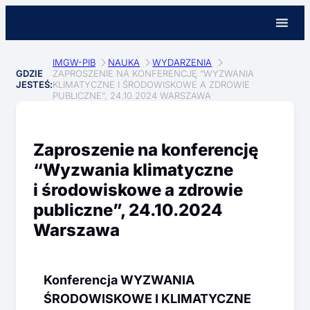
IMGW-PIB
NAUKA
WYDARZENIA
GDZIE
ZAPROSZENIE NA KONFERENCJĘ “WYZWANIA
JESTEŚ:
KLIMATYCZNE I ŚRODOWISKOWE A ZDROWIE
PUBLICZNE”, 24.10.2024 WARSZAWA
Zaproszenie na konferencję
“Wyzwania klimatyczne
i środowiskowe a zdrowie
publiczne”, 24.10.2024
Warszawa
Konferencja WYZWANIA
ŚRODOWISKOWE I KLIMATYCZNE