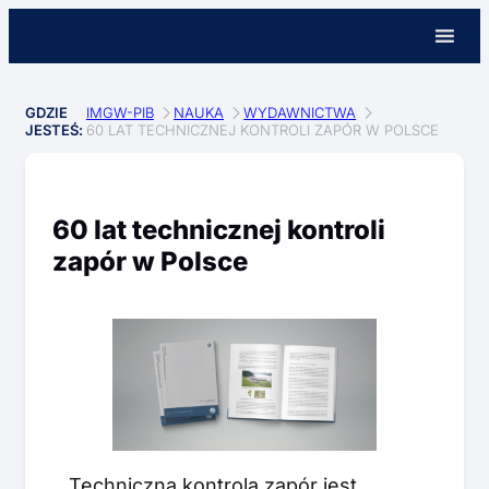
GDZIE
IMGW-PIB
NAUKA
WYDAWNICTWA
JESTEŚ:
60 LAT TECHNICZNEJ KONTROLI ZAPÓR W POLSCE
60 lat technicznej kontroli
zapór w Polsce
Techniczna kontrola zapór jest