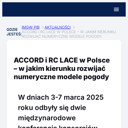
IMGW-PIB
AKTUALNOŚCI
GDZIE
ACCORD I RC LACE W POLSCE – W JAKIM KIERUNKU
JESTEŚ:
ROZWIJAĆ NUMERYCZNE MODELE POGODY
ACCORD i RC LACE w Polsce
– w jakim kierunku rozwijać
numeryczne modele pogody
W dniach 3-7 marca 2025
roku odbyły się dwie
międzynarodowe