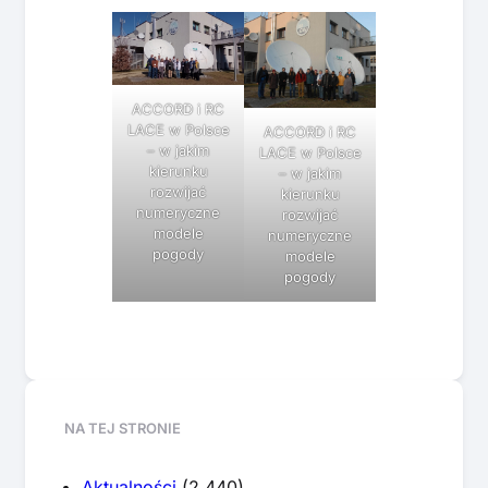
ACCORD i RC
LACE w Polsce
ACCORD i RC
– w jakim
LACE w Polsce
kierunku
– w jakim
rozwijać
kierunku
numeryczne
rozwijać
modele
numeryczne
pogody
modele
pogody
NA TEJ STRONIE
Aktualności
(2 440)