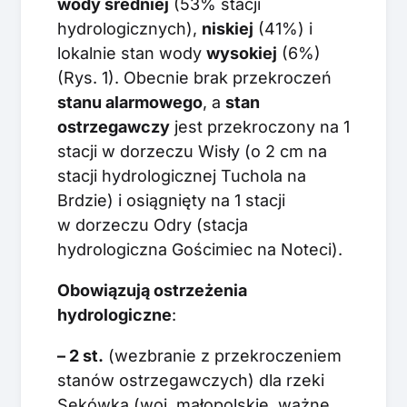
wody średniej
(53% stacji
hydrologicznych),
niskiej
(41%) i
lokalnie stan wody
wysokiej
(6%)
(Rys. 1). Obecnie brak przekroczeń
stanu alarmowego
, a
stan
ostrzegawczy
jest przekroczony na 1
stacji w dorzeczu Wisły (o 2 cm na
stacji hydrologicznej Tuchola na
Brdzie) i osiągnięty na 1 stacji
w dorzeczu Odry (stacja
hydrologiczna Gościmiec na Noteci).
Obowiązują ostrzeżenia
hydrologiczne
:
– 2 st.
(wezbranie z przekroczeniem
stanów ostrzegawczych) dla rzeki
Sękówka (woj. małopolskie, ważne