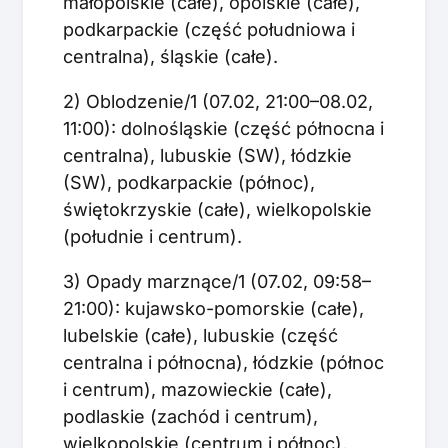
małopolskie (całe), opolskie (całe),
podkarpackie (część południowa i
centralna), śląskie (całe).
2) Oblodzenie/1 (07.02, 21:00–08.02,
11:00): dolnośląskie (część północna i
centralna), lubuskie (SW), łódzkie
(SW), podkarpackie (północ),
świętokrzyskie (całe), wielkopolskie
(południe i centrum).
3) Opady marznące/1 (07.02, 09:58–
21:00): kujawsko-pomorskie (całe),
lubelskie (całe), lubuskie (część
centralna i północna), łódzkie (północ
i centrum), mazowieckie (całe),
podlaskie (zachód i centrum),
wielkopolskie (centrum i północ),