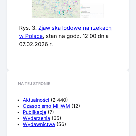
Rys. 3.
Zjawiska lodowe na rzekach
w Polsce
, stan na godz. 12:00 dnia
07.02.2026 r.
NA TEJ STRONIE
Aktualności
(2 440)
Czasopismo MHWM
(12)
Publikacje
(7)
Wydarzenia
(65)
Wydawnictwa
(56)