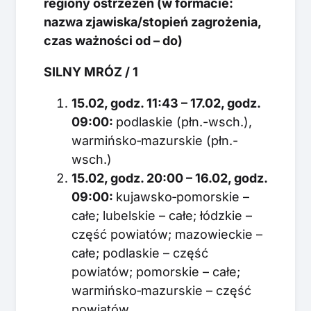
regiony ostrzeżeń (w formacie:
nazwa zjawiska/stopień zagrożenia,
czas ważności od – do)
SILNY MRÓZ / 1
15.02, godz. 11:43 – 17.02, godz.
09:00:
podlaskie (płn.-wsch.),
warmińsko‑mazurskie (płn.-
wsch.)
15.02, godz. 20:00 – 16.02, godz.
09:00:
kujawsko‑pomorskie –
całe; lubelskie – całe; łódzkie –
część powiatów; mazowieckie –
całe; podlaskie – część
powiatów; pomorskie – całe;
warmińsko‑mazurskie – część
powiatów