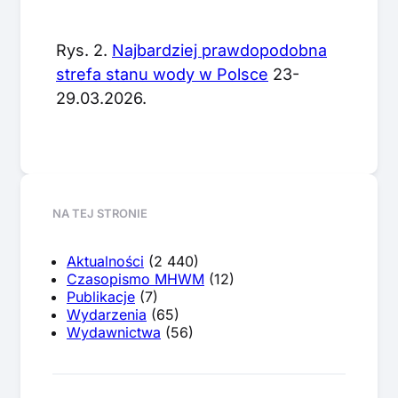
Rys. 2.
Najbardziej prawdopodobna
strefa stanu wody w Polsce
23-
29.03.2026.
NA TEJ STRONIE
Aktualności
(2 440)
Czasopismo MHWM
(12)
Publikacje
(7)
Wydarzenia
(65)
Wydawnictwa
(56)