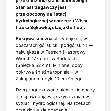
przekroczenia stanu alarmowego.
Stan ostrzegawczy jest
przekroczony na 1 stacji
hydrologicznej w dorzeczu Wisły
(rzeka Sękówka, stacja Gorlice).
Pokrywa śnieżna
utrzymuje się w
obszarach górskich i podgórskich —
największa w Tatrach (Kasprowy
Wierch 177 cm) i w Sudetach
(Śnieżka 52 cm). Minionej doby
pokrywa śnieżna topniała – w
Zakopanem ubyło 10 cm śniegu.
Dziś
prognozowane niewielkie opady
nie spowodują większych zmian w
sytuacji hydrologicznej. Na rzekach
przewiduje się opadanie i