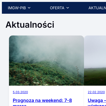
Przejdź
IMGW-PIB
OFERTA
AKTUALN
do
treści
Aktualności
5.03.2020
22.02.2020
Prognoza na weekend: 7-8
Uwaga –