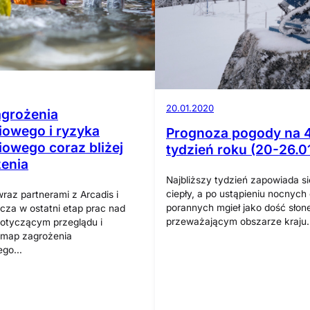
20.01.2020
grożenia
owego i ryzyka
Prognoza pogody na 
owego coraz bliżej
tydzień roku (20-26.0
enia
Najbliższy tydzień zapowiada si
ciepły, a po ustąpieniu nocnych
az partnerami z Arcadis i
porannych mgieł jako dość słon
za w ostatni etap prac nad
przeważającym obszarze kraju
dotyczącym przeglądu i
i map zagrożenia
ego…