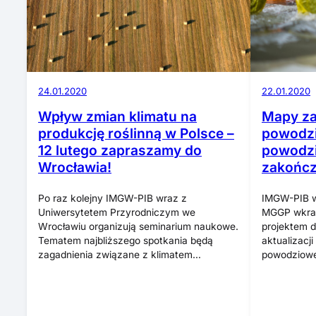
24.01.2020
22.01.2020
Wpływ zmian klimatu na
Mapy za
produkcję roślinną w Polsce –
powodzi
12 lutego zapraszamy do
powodzi
Wrocławia!
zakończ
Po raz kolejny IMGW-PIB wraz z
IMGW-PIB wr
Uniwersytetem Przyrodniczym we
MGGP wkrac
Wrocławiu organizują seminarium naukowe.
projektem 
Tematem najbliższego spotkania będą
aktualizacj
zagadnienia związane z klimatem…
powodziow