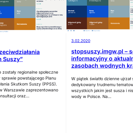
3.02.2020
stopsuszy.imgw.pl – s
zeciwdziałania
informacyjny o aktual
 Suszy”
zasobach wodnych kr
zostały regionalne społeczne
 sprawie powstającego Planu
W piątek światło dzienne ujrzał 
ałania Skutkom Suszy (PPSS).
dedykowany trudnemu tematowi
w Warszawie zaprezentowano
wszystkich jakim jest susza i ni
onsultacji oraz…
wody w Polsce. Na…