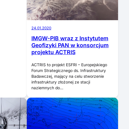
24.01.2020
IMGW-PIB wraz z Instytutem
Geofizyki PAN w konsorcjum
projektu ACTRIS
ACTRIS to projekt ESFRI – Europejskiego
Forum Strategicznego ds. Infrastruktury
Badawczej, mający na celu stworzenie
infrastruktury złożonej ze stacji
naziemnych do…