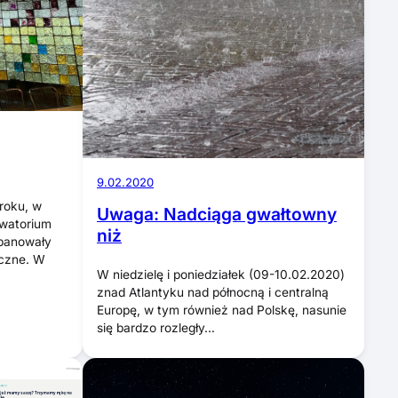
9.02.2020
 roku, w
Uwaga: Nadciąga gwałtowny
rwatorium
niż
 panowały
yczne. W
​​​​​​​W niedzielę i poniedziałek (09-10.02.2020)
znad Atlantyku nad północną i centralną
Europę, w tym również nad Polskę, nasunie
się bardzo rozległy…