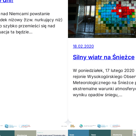
 dni!
ę nad Niemcami powstanie
dek niżowy (tzw. nurkujący niż)
o szybko przemieści się nad
uacja ta będzie…
18.02.2020
Silny wiatr na Śnieżce
W poniedziałek, 17 lutego 2020
rejonie Wysokogórskiego Obse
Meteorologicznego na Śnieżce
ekstremalne warunki atmosfer
wyniku opadów śniegu,…