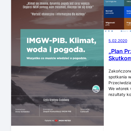
5.02.2020
„Plan Pr
Skutkom
Zakończone 
spotkania w
Przeciwdzi
We wtorek 
rezultaty k