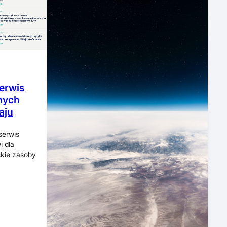
erwis
nych
aju
serwis
 dla
skie zasoby