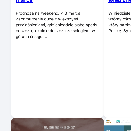
marca
wietrzne
Prognoza na weekend: 7-8 marca
W niedziel
Zachmurzenie duże z większymi
wtórny ośro
przejaśnieniami, gdzieniegdzie słabe opady
który bardz
deszczu, lokalnie deszczu ze śniegiem, w
Polskę. Syt
górach śniegu….