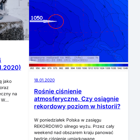
4
1.2020)
18.01.2020
ę jako
 oraz
Rośnie ciśnienie
eczny na
atmosferyczne. Czy osiągnie
. W…
rekordowy poziom w historii?
W poniedziałek Polska w zasięgu
REKORDOWO silnego wyżu. Przez cały
weekend nad obszarem kraju panować
będzie ciśnienie umiarkowane