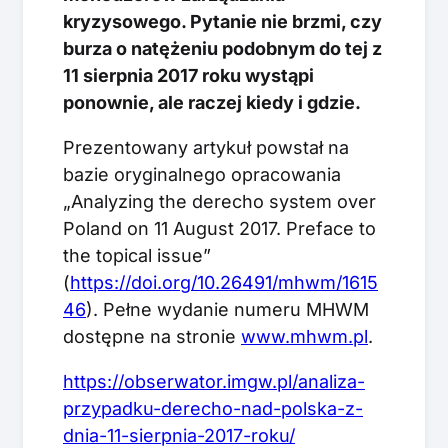
kryzysowego. Pytanie nie brzmi, czy
burza o natężeniu podobnym do tej z
11 sierpnia 2017 roku wystąpi
ponownie, ale raczej kiedy i gdzie.
Prezentowany artykuł powstał na
bazie oryginalnego opracowania
„Analyzing the derecho system over
Poland on 11 August 2017. Preface to
the topical issue”
(
https://doi.org/10.26491/mhwm/1615
46
). Pełne wydanie numeru MHWM
dostępne na stronie
www.mhwm.pl
.
https://obserwator.imgw.pl/analiza-
przypadku-derecho-nad-polska-z-
dnia-11-sierpnia-2017-roku/