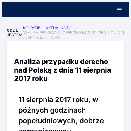
IMGW-PIB
AKTUALNOŚCI
GDZIE
ANALIZA PRZYPADKU DERECHO NAD POLSKĄ Z DNIA 11
JESTEŚ:
SIERPNIA 2017 ROKU
Analiza przypadku derecho
nad Polską z dnia 11 sierpnia
2017 roku
11 sierpnia 2017 roku, w
późnych godzinach
popołudniowych, dobrze