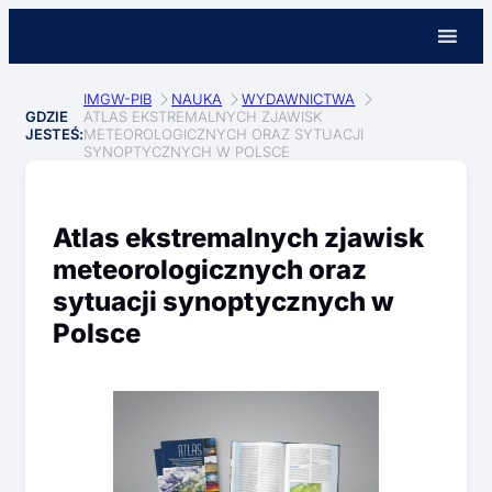
IMGW-PIB
NAUKA
WYDAWNICTWA
GDZIE
ATLAS EKSTREMALNYCH ZJAWISK
JESTEŚ:
METEOROLOGICZNYCH ORAZ SYTUACJI
SYNOPTYCZNYCH W POLSCE
Atlas ekstremalnych zjawisk
meteorologicznych oraz
sytuacji synoptycznych w
Polsce