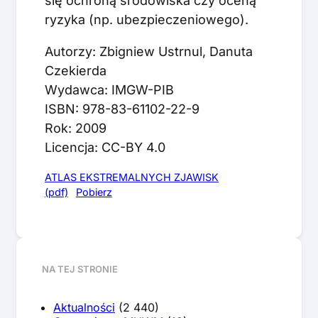
się ochroną środowiska czy oceną
ryzyka (np. ubezpieczeniowego).
Autorzy: Zbigniew Ustrnul, Danuta
Czekierda
Wydawca: IMGW-PIB
ISBN: 978-83-61102-22-9
Rok: 2009
Licencja: CC-BY 4.0
ATLAS EKSTREMALNYCH ZJAWISK
(pdf)
Pobierz
NA TEJ STRONIE
Aktualności
(2 440)