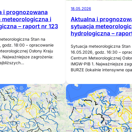
18.05.2026
a i prognozowana
a meteorologiczna i
Aktualna i prognozow
iczna – raport nr 123
sytuacja meteorologic
hydrologiczna – raport
eteorologiczna Stan na
 godz. 18:00 – opracowanie
Sytuacja meteorologiczna Stan
eorologicznej Osłony Kraju
16.05.2026, godz. 16:30 – opr
 Najważniejsze zagrożenia:
Centrum Meteorologicznej Osło
jbliższych…
IMGW-PIB 1. Najważniejsze zag
BURZE (lokalnie intensywne op