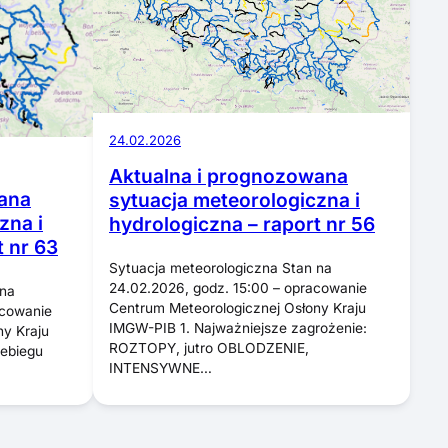
24.02.2026
Aktualna i prognozowana
ana
sytuacja meteorologiczna i
zna i
hydrologiczna – raport nr 56
t nr 63
Sytuacja meteorologiczna Stan na
24.02.2026, godz. 15:00 – opracowanie
 na
Centrum Meteorologicznej Osłony Kraju
acowanie
IMGW-PIB 1. Najważniejsze zagrożenie:
ny Kraju
ROZTOPY, jutro OBLODZENIE,
ebiegu
INTENSYWNE…