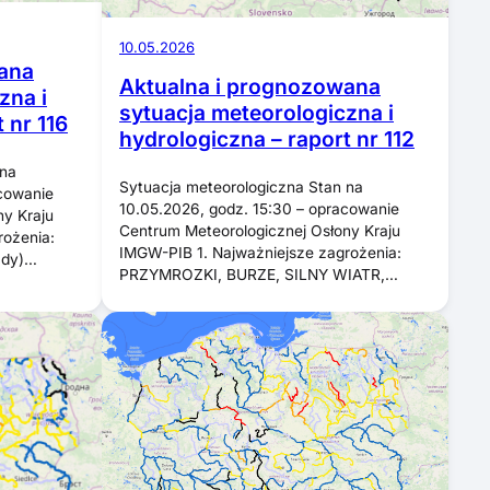
10.05.2026
ana
Aktualna i prognozowana
zna i
sytuacja meteorologiczna i
 nr 116
hydrologiczna – raport nr 112
 na
Sytuacja meteorologiczna Stan na
acowanie
10.05.2026, godz. 15:30 – opracowanie
ny Kraju
Centrum Meteorologicznej Osłony Kraju
rożenia:
IMGW-PIB 1. Najważniejsze zagrożenia:
ady)…
PRZYMROZKI, BURZE, SILNY WIATR,…