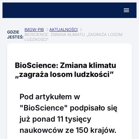
IMGW-PIB
AKTUALNOŚCI
GDZIE
BIOSCIENCE: ZMIANA KLIMATU „ZAGRAŻA LOSOM
JESTEŚ:
LUDZKOŚCI”
BioScience: Zmiana klimatu
„zagraża losom ludzkości”
Pod artykułem w
"BioScience" podpisało się
już ponad 11 tysięcy
naukowców ze 150 krajów.