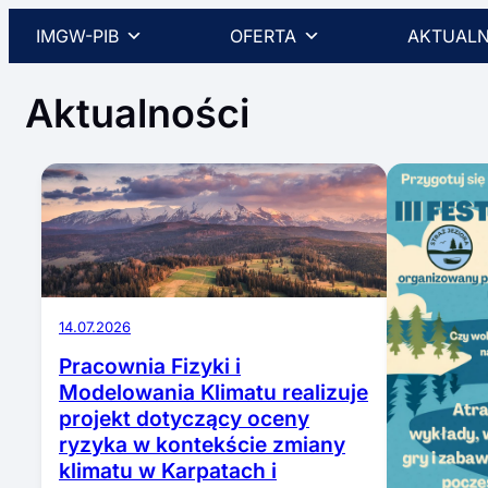
Przejdź
IMGW-PIB
OFERTA
AKTUALN
do
treści
Aktualności
14.07.2026
Pracownia Fizyki i
Modelowania Klimatu realizuje
projekt dotyczący oceny
ryzyka w kontekście zmiany
klimatu w Karpatach i