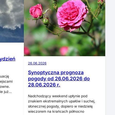
ydzień
26.06.2026
Synoptyczna prognoza
nuację
pogody od 26.06.2026 do
iejscami
28.06.2026 r.
towne.
ie już…
Nadchodzący weekend upłynie pod
znakiem ekstremalnych upałów i suchej,
słonecznej pogody, dopiero w niedzielę
wieczorem na krańcach północno