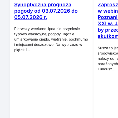
Synoptyczna prognoza
Zaprosz
pogody od 03.07.2026 do
w webi
05.07.2026 r.
Poznani
XXI w. J
Pierwszy weekend lipca nie przyniesie
by przec
typowo wakacyjnej pogody. Będzie
skutko
umiarkowanie ciepło, wietrznie, pochmurno
i miejscami deszczowo. Na wybrzeżu w
Susza to j
piątek i…
środowisko
należy do r
narażonych 
Fundusz…