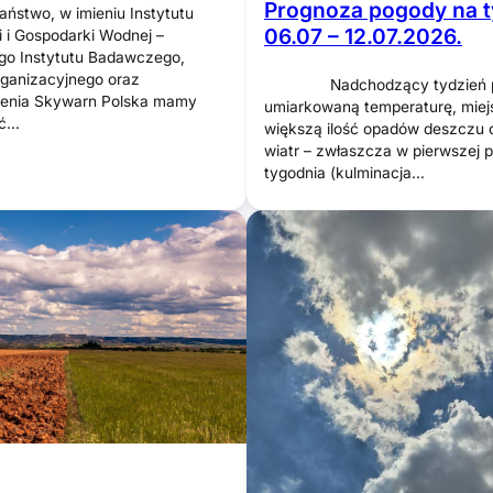
Prognoza pogody na t
ństwo, w imieniu Instytutu
06.07 – 12.07.2026.
i i Gospodarki Wodnej –
o Instytutu Badawczego,
rganizacyjnego oraz
Nadchodzący tydzień pr
enia Skywarn Polska mamy
umiarkowaną temperaturę, miej
ść…
większą ilość opadów deszczu o
wiatr – zwłaszcza w pierwszej 
tygodnia (kulminacja…