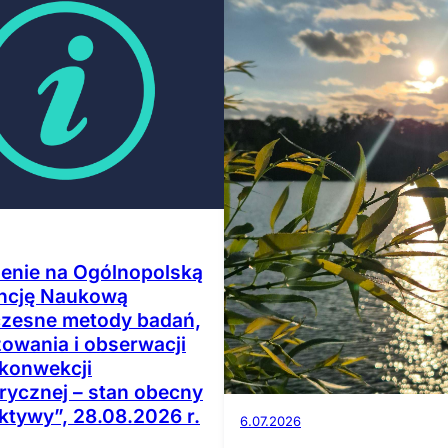
enie na Ogólnopolską
ncję Naukową
zesne metody badań,
owania i obserwacji
 konwekcji
rycznej – stan obecny
ktywy”, 28.08.2026 r.
6.07.2026