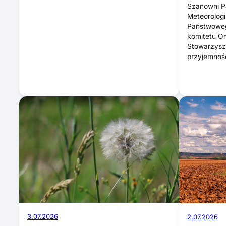
Szanowni Pa
Meteorologi
Państwoweg
komitetu O
Stowarzysz
przyjemno
3.07.2026
2.07.2026