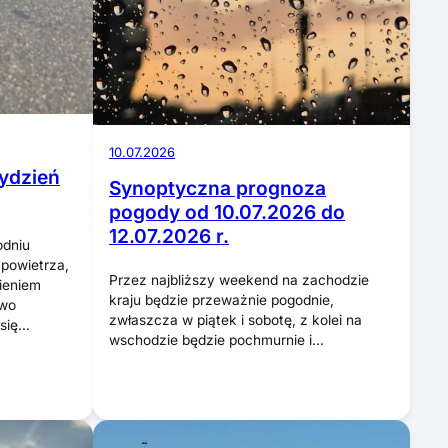
10.07.2026
ydzień
Synoptyczna prognoza
pogody od 10.07.2026 do
12.07.2026 r.
niu
powietrza,
Przez najbliższy weekend na zachodzie
ieniem
kraju będzie przeważnie pogodnie,
owo
zwłaszcza w piątek i sobotę, z kolei na
 się…
wschodzie będzie pochmurnie i…