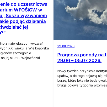
enie do uczestnictwa
narium WFOŚiGW w
u „Susza wyzwaniem
akie podjąć działania
iwdziałać jej
m?”
edno z największych wyzwań
29.06.2026
wych XXI wieku, a Wielkopolska
egionów szczególnie
Prognoza pogody na t
na jej skutki. Wojewódzki
29.06 – 05.07.2026.
Nowy tydzień przyniesie konty
upałów, a do tego pojawią się m
burze, które lokalnie będą gwał
Druga połowa tygodnia przynies