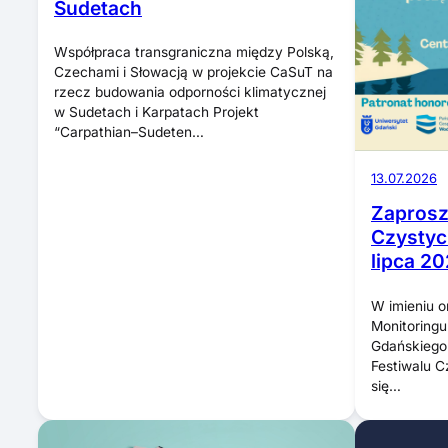
Sudetach
Współpraca transgraniczna między Polską,
Czechami i Słowacją w projekcie CaSuT na
rzecz budowania odporności klimatycznej
w Sudetach i Karpatach Projekt
“Carpathian–Sudeten…
13.07.2026
Zaprosze
Czystyc
lipca 20
W imieniu o
Monitoringu
Gdańskiego 
Festiwalu C
się…