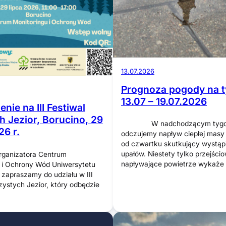
13.07.2026
Prognoza pogody na t
13.07 – 19.07.2026
nie na III Festiwal
h Jezior, Borucino, 29
W nadchodzącym tygod
26 r.
odczujemy napływ ciepłej masy 
od czwartku skutkujący wystąp
upałów. Niestety tylko przejści
rganizatora Centrum
napływające powietrze wykaże
 i Ochrony Wód Uniwersytetu
zapraszamy do udziału w III
zystych Jezior, który odbędzie