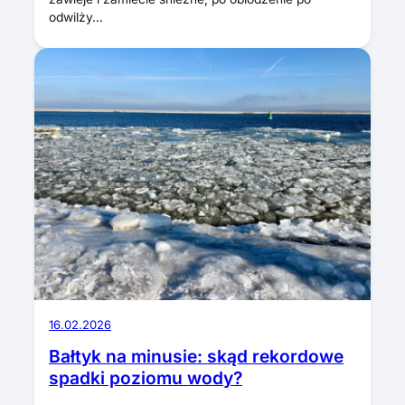
odwilży…
16.02.2026
Bałtyk na minusie: skąd rekordowe
spadki poziomu wody?