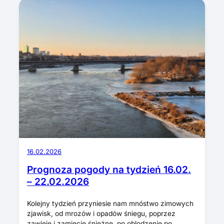
16.02.2026
Prognoza pogody na tydzień 16.02.
– 22.02.2026
Kolejny tydzień przyniesie nam mnóstwo zimowych
zjawisk, od mrozów i opadów śniegu, poprzez
zawieje i zamiecie śnieżne, po oblodzenie po