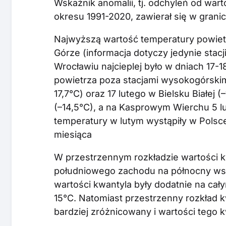
Wskaźnik anomalii, tj. odchyleń od wart
okresu 1991-2020, zawierał się w granic
Najwyższą wartość temperatury powietr
Górze (informacja dotyczy jedynie stac
Wrocławiu najcieplej było w dniach 17-1
powietrza poza stacjami wysokogórski
17,7°C) oraz 17 lutego w Bielsku Białej (
(–14,5°C), a na Kasprowym Wierchu 5 lu
temperatury w lutym wystąpiły w Polsce
miesiąca
W przestrzennym rozkładzie wartości k
południowego zachodu na północny wsc
wartości kwantyla były dodatnie na cały
15°C. Natomiast przestrzenny rozkład 
bardziej zróżnicowany i wartości tego 