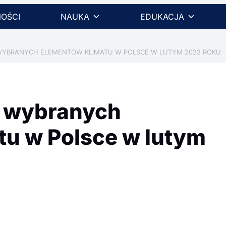
OŚCI
NAUKA
EDUKACJA
YBRANYCH ELEMENTÓW KLIMATU W POLSCE W LUTYM 2023 ROKU
a wybranych
tu w Polsce w lutym