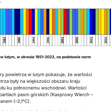
.
w lutym, w okresie 1951-2023, na podstawie norm
y powietrza w lutym pokazuje, że wartości
trza były na większości obszaru kraju
hodu ku północnemu wschodowi. Wartości
partiach pasm górskich (Kasprowy Wierch –
panem (–2,1°C).