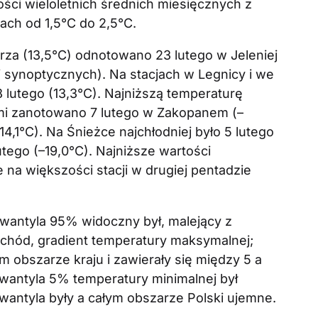
ości wieloletnich średnich miesięcznych z
ach od 1,5°C do 2,5°C.
za (13,5°C) odnotowano 23 lutego w Jeleniej
ji synoptycznych). Na stacjach w Legnicy i we
8 lutego (13,3°C). Najniższą temperaturę
mi zanotowano 7 lutego w Zakopanem (–
–14,1°C). Na Śnieżce najchłodniej było 5 lutego
tego (–19,0°C). Najniższe wartości
 na większości stacji w drugiej pentadzie
wantyla 95% widoczny był, malejący z
hód, gradient temperatury maksymalnej;
m obszarze kraju i zawierały się między 5 a
kwantyla 5% temperatury minimalnej był
kwantyla były a całym obszarze Polski ujemne.