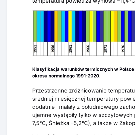
temperatura powietrza wyniosła –11,4°C
Klasyfikacja warunków termicznych w Polsce 
okresu normalnego 1991-2020.
Przestrzenne zróżnicowanie temperatur
średniej miesięcznej temperatury powie
dodatnie i malały z południowego zac
ujemne wystąpiły tylko w szczytowych 
7,5°C, Śnieżka –5,2°C), a także w Zako