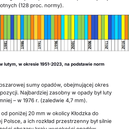
gotnych (128 proc. normy).
w lutym, w okresie 1951-2023, na podstawie norm
 obszarowej sumy opadów, obejmującej okres
7. pozycji. Najbardziej zasobny w opady był luty
niej – w 1976 r. (zaledwie 4,7 mm).
 od poniżej 20 mm w okolicy Kłodzka do
olsce, a ich rozkład przestrzenny był silnie
zości obszaru kraju wysokości opadów