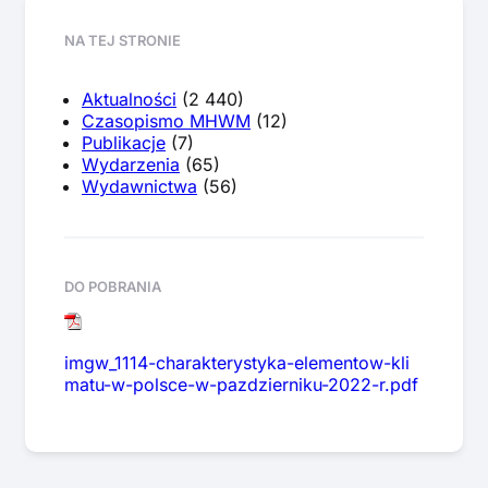
NA TEJ STRONIE
Aktualności
(2 440)
Czasopismo MHWM
(12)
Publikacje
(7)
Wydarzenia
(65)
Wydawnictwa
(56)
DO POBRANIA
imgw_1114-charakterystyka-elementow-kli
matu-w-polsce-w-pazdzierniku-2022-r.pdf