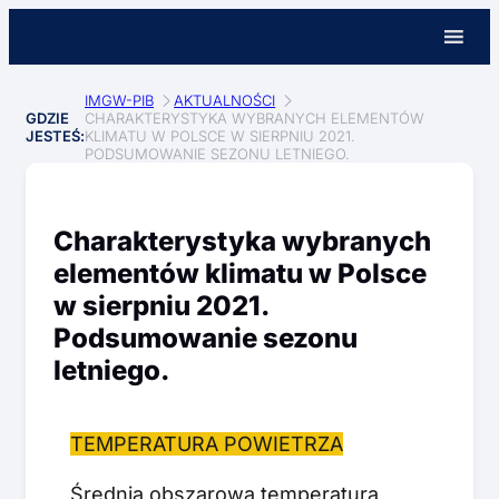
IMGW-PIB
AKTUALNOŚCI
GDZIE
CHARAKTERYSTYKA WYBRANYCH ELEMENTÓW
JESTEŚ:
KLIMATU W POLSCE W SIERPNIU 2021.
PODSUMOWANIE SEZONU LETNIEGO.
Charakterystyka wybranych
elementów klimatu w Polsce
w sierpniu 2021.
Podsumowanie sezonu
letniego.
TEMPERATURA POWIETRZA
Średnia obszarowa temperatura