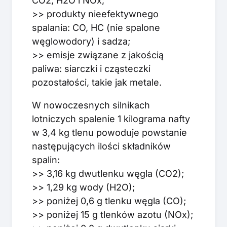
CO2, H2O i NOx;
>> produkty nieefektywnego
spalania: CO, HC (nie spalone
węglowodory) i sadza;
>> emisje związane z jakością
paliwa: siarczki i cząsteczki
pozostałości, takie jak metale.
W nowoczesnych silnikach
lotniczych spalenie 1 kilograma nafty
w 3,4 kg tlenu powoduje powstanie
następujących ilości składników
spalin:
>> 3,16 kg dwutlenku węgla (CO2);
>> 1,29 kg wody (H2O);
>> poniżej 0,6 g tlenku węgla (CO);
>> poniżej 15 g tlenków azotu (NOx);