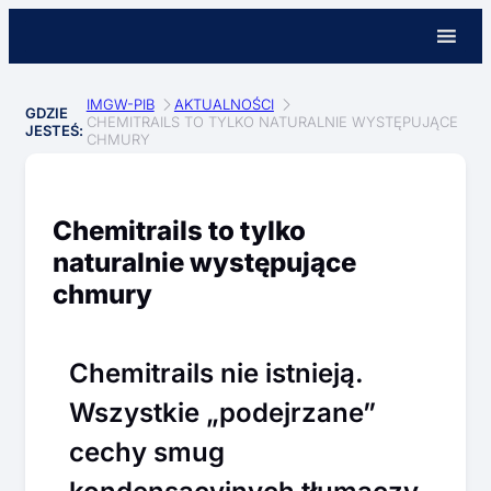
IMGW-PIB
AKTUALNOŚCI
GDZIE
CHEMITRAILS TO TYLKO NATURALNIE WYSTĘPUJĄCE
JESTEŚ:
CHMURY
Chemitrails to tylko
naturalnie występujące
chmury
Chemitrails nie istnieją.
Wszystkie „podejrzane”
cechy smug