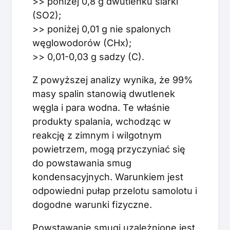
>> poniżej 0,8 g dwutlenku siarki
(SO2);
>> poniżej 0,01 g nie spalonych
węglowodorów (CHx);
>> 0,01-0,03 g sadzy (C).
Z powyższej analizy wynika, że 99%
masy spalin stanowią dwutlenek
węgla i para wodna. Te właśnie
produkty spalania, wchodząc w
reakcję z zimnym i wilgotnym
powietrzem, mogą przyczyniać się
do powstawania smug
kondensacyjnych. Warunkiem jest
odpowiedni pułap przelotu samolotu i
dogodne warunki fizyczne.
Powstawanie smugi uzależnione jest