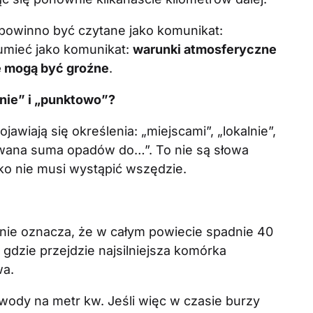
 powinno być czytane jako komunikat:
zumieć jako komunikat:
warunki atmosferyczne
ie mogą być groźne
.
lnie” i „punktowo”?
awiają się określenia: „miejscami”, „lokalnie”,
wana suma opadów do…”. To nie są słowa
ko nie musi wystąpić wszędzie.
nie oznacza, że w całym powiecie spadnie 40
gdzie przejdzie najsilniejsza komórka
wa.
 wody na metr kw. Jeśli więc w czasie burzy