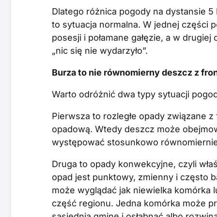
Dlatego różnica pogody na dystansie 5
to sytuacja normalna. W jednej części p
posesji i połamane gałęzie, a w drugie
„nic się nie wydarzyło”.
Burza to nie równomierny deszcz z fro
Warto odróżnić dwa typy sytuacji pogo
Pierwsza to rozległe opady związane z
opadową. Wtedy deszcz może obejmowa
występować stosunkowo równomiernie
Druga to opady konwekcyjne, czyli wła
opad jest punktowy, zmienny i często 
może wyglądać jak niewielka komórka 
część regionu. Jedna komórka może prz
sąsiednią gminę i osłabnąć albo rozwiną