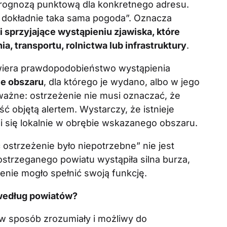
prognozą punktową dla konkretnego adresu.
 dokładnie taka sama pogoda”. Oznacza
i sprzyjające wystąpieniu zjawiska, które
a, transportu, rolnictwa lub infrastruktury
.
wiera prawdopodobieństwo wystąpienia
ie obszaru
, dla którego je wydano, albo w jego
ażne: ostrzeżenie nie musi oznaczać, że
ć objętą alertem. Wystarczy, że istnieje
wi się lokalnie w obrębie wskazanego obszaru.
 ostrzeżenie było niepotrzebne” nie jest
ostrzeganego powiatu wystąpiła silna burza,
żenie mogło spełnić swoją funkcję.
według powiatów?
 sposób zrozumiały i możliwy do