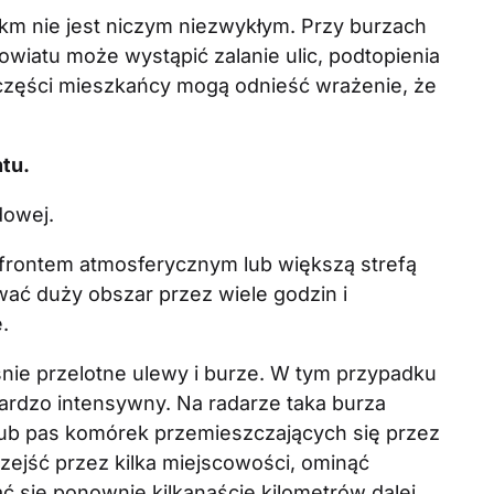
 km nie jest niczym niezwykłym. Przy burzach
owiatu może wystąpić zalanie ulic, podtopienia
j części mieszkańcy mogą odnieść wrażenie, że
ntu.
dowej.
 frontem atmosferycznym lub większą strefą
ć duży obszar przez wiele godzin i
.
śnie przelotne ulewy i burze. W tym przypadku
bardzo intensywny. Na radarze taka burza
lub pas komórek przemieszczających się przez
ejść przez kilka miejscowości, ominąć
ć się ponownie kilkanaście kilometrów dalej.