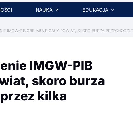
OŚCI
NAUKA
EDUKACJA
IE IMGW-PIB OBEJMUJE CAŁY POWIAT, SKORO BURZA PRZECHODZI T
żenie IMGW-PIB
wiat, skoro burza
przez kilka