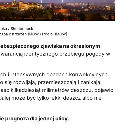
roka / Shutterstock
e, mapa ostrzeżeń IMGW (źródło: IMGW)
iebezpiecznego zjawiska na określonym
 gwarancją identycznego przebiegu pogody w
ach i intensywnych opadach konwekcyjnych.
 się rozwijają, przemieszczają i zanikają.
ść kilkadziesiąt milimetrów deszczu, pojawić
w dalej może być tylko lekki deszcz albo nie
ie prognoza dla jednej ulicy.