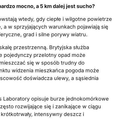
ardzo mocno, a 5 km dalej jest sucho?
stają wtedy, gdy ciepłe i wilgotne powietrze
te, a w sprzyjających warunkach pojawiają się
ryczne, grad i silne porywy wiatru.
kalę przestrzenną. Brytyjska służba
że pojedynczy przelotny opad może
emieszczać się w sposób trudny do
unktu widzenia mieszkańca pogoda może
ejscowość doświadcza ulewy, a sąsiednia
s Laboratory opisuje burze jednokomórkowe
często rozwijające się i zanikające w ciągu
krótkotrwały, intensywny deszcz i