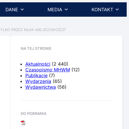
DANE
MEDIA
KONTAKT
YLKO PRZEZ KILKA MIEJSCOWOŚCI?
NA TEJ STRONIE
Aktualności
(2 440)
Czasopismo MHWM
(12)
Publikacje
(7)
Wydarzenia
(65)
Wydawnictwa
(56)
DO POBRANIA