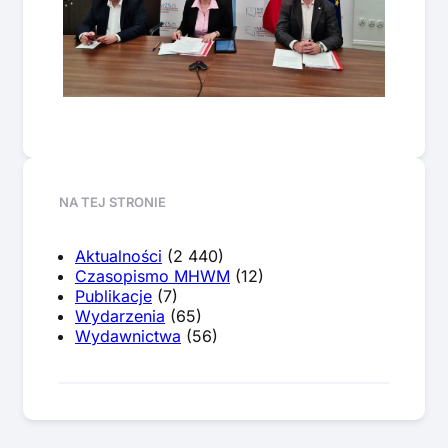
NA TEJ STRONIE
Aktualności
(2 440)
Czasopismo MHWM
(12)
Publikacje
(7)
Wydarzenia
(65)
Wydawnictwa
(56)