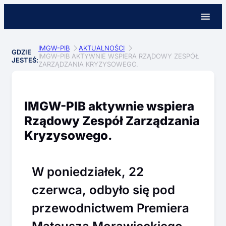
IMGW-PIB
AKTUALNOŚCI
GDZIE
IMGW-PIB AKTYWNIE WSPIERA RZĄDOWY ZESPÓŁ
JESTEŚ:
ZARZĄDZANIA KRYZYSOWEGO.
IMGW-PIB aktywnie wspiera
Rządowy Zespół Zarządzania
Kryzysowego.
W poniedziałek, 22
czerwca, odbyło się pod
przewodnictwem Premiera