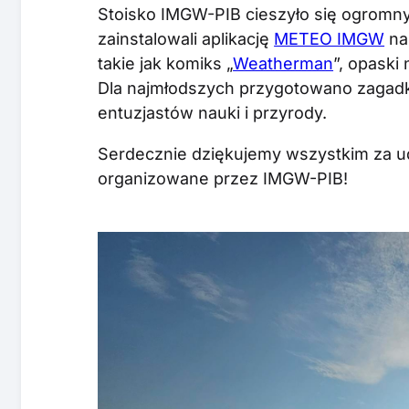
Stoisko IMGW-PIB cieszyło się ogromny
zainstalowali aplikację
METEO IMGW
na
takie jak komiks „
Weatherman
”, opaski
Dla najmłodszych przygotowano zagadki
entuzjastów nauki i przyrody.
Serdecznie dziękujemy wszystkim za ud
organizowane przez IMGW-PIB!