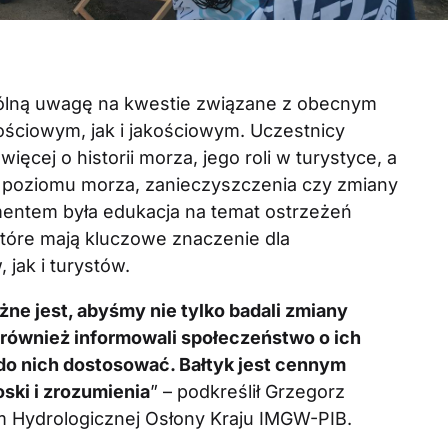
ólną uwagę na kwestie związane z obecnym
ościowym, jak i jakościowym. Uczestnicy
ięcej o historii morza, jego roli w turystyce, a
st poziomu morza, zanieczyszczenia czy zmiany
mentem była edukacja na temat ostrzeżeń
które mają kluczowe znaczenie dla
jak i turystów.
ne jest, abyśmy nie tylko badali zmiany
również informowali społeczeństwo o ich
do nich dostosować. Bałtyk jest cennym
ski i zrozumienia
” – podkreślił Grzegorz
m Hydrologicznej Osłony Kraju IMGW-PIB.