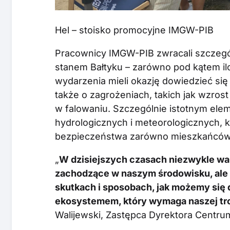
Hel – stoisko promocyjne IMGW-PIB
Pracownicy IMGW-PIB zwracali szczeg
stanem Bałtyku – zarówno pod kątem il
wydarzenia mieli okazję dowiedzieć się w
także o zagrożeniach, takich jak wzro
w falowaniu. Szczególnie istotnym ele
hydrologicznych i meteorologicznych, 
bezpieczeństwa zarówno mieszkańców, 
„
W dzisiejszych czasach niezwykle waż
zachodzące w naszym środowisku, ale 
skutkach i sposobach, jak możemy się 
ekosystemem, który wymaga naszej tro
Walijewski, Zastępca Dyrektora Centru