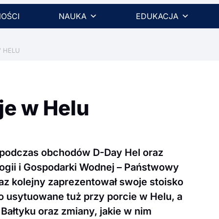
OŚCI
NAUKA
EDUKACJA
W HELU
e w Helu
, podczas obchodów D-Day Hel oraz
logii i Gospodarki Wodnej – Państwowy
az kolejny zaprezentował swoje stoisko
o usytuowane tuż przy porcie w Helu, a
ałtyku oraz zmiany, jakie w nim