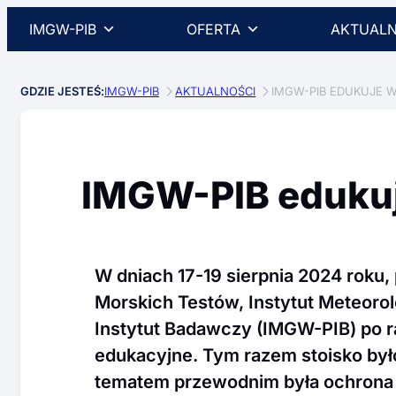
IMGW-PIB
OFERTA
AKTUALN
GDZIE JESTEŚ:
IMGW-PIB
AKTUALNOŚCI
IMGW-PIB EDUKUJE 
IMGW-PIB edukuj
W dniach 17-19 sierpnia 2024 roku
Morskich Testów, Instytut Meteoro
Instytut Badawczy (IMGW-PIB) po r
edukacyjne. Tym razem stoisko był
tematem przewodnim była ochrona B