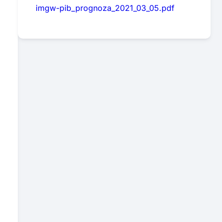
imgw-pib_prognoza_2021_03_05.pdf