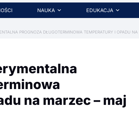
OŚCI
NAUKA
EDUKACJA
MENTALNA PROGNOZA DŁUGOTERMINOWA TEMPERATURY I OPADU NA 
erymentalna
terminowa
adu na marzec – maj