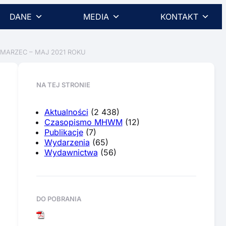
DANE
MEDIA
KONTAKT
MARZEC – MAJ 2021 ROKU
NA TEJ STRONIE
Aktualności
(2 438)
Czasopismo MHWM
(12)
Publikacje
(7)
Wydarzenia
(65)
Wydawnictwa
(56)
DO POBRANIA