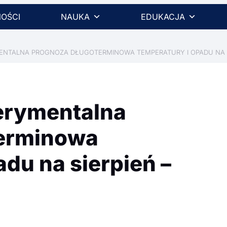
OŚCI
NAUKA
EDUKACJA
ENTALNA PROGNOZA DŁUGOTERMINOWA TEMPERATURY I OPADU NA SIE
erymentalna
terminowa
adu na sierpień –