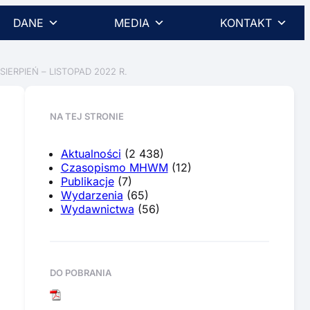
DANE
MEDIA
KONTAKT
RPIEŃ – LISTOPAD 2022 R.
NA TEJ STRONIE
Aktualności
(2 438)
Czasopismo MHWM
(12)
Publikacje
(7)
Wydarzenia
(65)
Wydawnictwa
(56)
DO POBRANIA