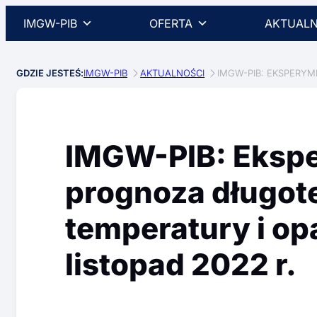
IMGW-PIB
OFERTA
AKTUALN
GDZIE JESTEŚ:
IMGW-PIB
AKTUALNOŚCI
IMGW-PIB: EKSPERYM
IMGW-PIB: Eksp
prognoza długo
temperatury i op
listopad 2022 r.