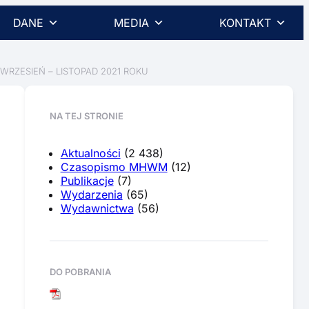
DANE
MEDIA
KONTAKT
RZESIEŃ – LISTOPAD 2021 ROKU
NA TEJ STRONIE
Aktualności
(2 438)
Czasopismo MHWM
(12)
Publikacje
(7)
Wydarzenia
(65)
Wydawnictwa
(56)
DO POBRANIA