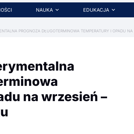
OŚCI
NAUKA
EDUKACJA
MENTALNA PROGNOZA DŁUGOTERMINOWA TEMPERATURY I OPADU NA W
erymentalna
terminowa
adu na wrzesień –
ku