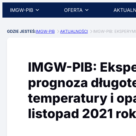
IMGW-PIB
OFERTA
AKTUALN
GDZIE JESTEŚ:
IMGW-PIB
AKTUALNOŚCI
IMGW-PIB: EKSPERY
IMGW-PIB: Eksp
prognoza długo
temperatury i op
listopad 2021 ro