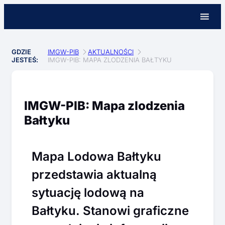
GDZIE
IMGW-PIB
AKTUALNOŚCI
JESTEŚ:
IMGW-PIB: MAPA ZLODZENIA BAŁTYKU
IMGW-PIB: Mapa zlodzenia
Bałtyku
Mapa Lodowa Bałtyku
przedstawia aktualną
sytuację lodową na
Bałtyku. Stanowi graficzne