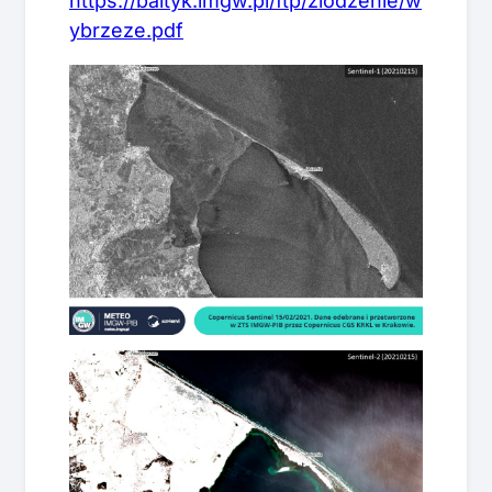
https://baltyk.imgw.pl/ftp/zlodzenie/w
ybrzeze.pdf