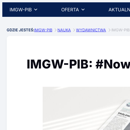
IMGW-PIB
OFERTA
AKTUALN
GDZIE JESTEŚ:
IMGW-PIB
NAUKA
WYDAWNICTWA
IMGW-PIB
IMGW-PIB: #Now