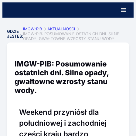
IMGW-PIB
AKTUALNOŚCI
GDZIE
IMGW-PIB: POSUMOWANIE OSTATNICH DNI. SILNE
JESTEŚ:
OPADY, GWAŁTOWNE WZROSTY STANU WODY.
IMGW-PIB: Posumowanie
ostatnich dni. Silne opady,
gwałtowne wzrosty stanu
wody.
Weekend przyniósł dla
południowej i zachodniej
części kraju bardzo