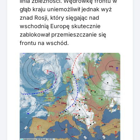
linia zbieżności. Wędrówkę frontu w
głąb kraju uniemożliwił jednak wyż
znad Rosji, który sięgając nad
wschodnią Europę skutecznie
zablokował przemieszczanie się
frontu na wschód.