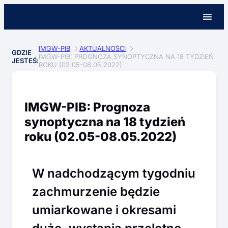
IMGW-PIB
AKTUALNOŚCI
GDZIE
IMGW-PIB: PROGNOZA SYNOPTYCZNA NA 18 TYDZIEŃ
JESTEŚ:
ROKU (02.05-08.05.2022)
IMGW-PIB: Prognoza
synoptyczna na 18 tydzień
roku (02.05-08.05.2022)
W nadchodzącym tygodniu
zachmurzenie będzie
umiarkowane i okresami