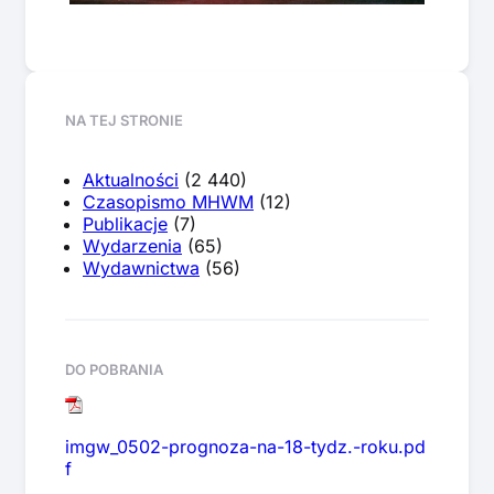
NA TEJ STRONIE
Aktualności
(2 440)
Czasopismo MHWM
(12)
Publikacje
(7)
Wydarzenia
(65)
Wydawnictwa
(56)
DO POBRANIA
imgw_0502-prognoza-na-18-tydz.-roku.pd
f