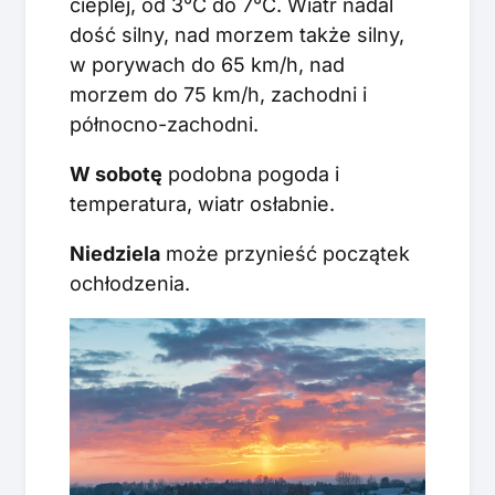
cieplej, od 3°C do 7°C. Wiatr nadal
dość silny, nad morzem także silny,
w porywach do 65 km/h, nad
morzem do 75 km/h, zachodni i
północno-zachodni.
W sobotę
podobna pogoda i
temperatura, wiatr osłabnie.
Niedziela
może przynieść początek
ochłodzenia.