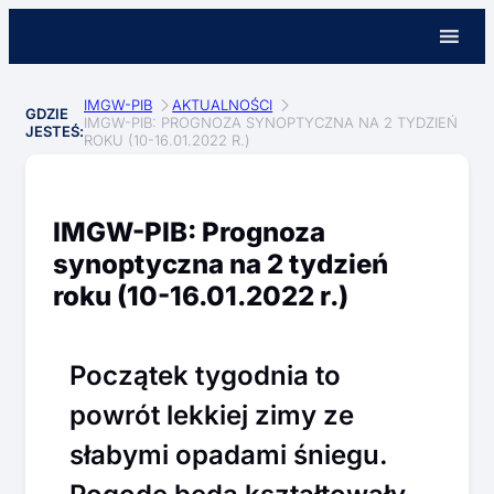
IMGW-PIB
AKTUALNOŚCI
GDZIE
IMGW-PIB: PROGNOZA SYNOPTYCZNA NA 2 TYDZIEŃ
JESTEŚ:
ROKU (10-16.01.2022 R.)
IMGW-PIB: Prognoza
synoptyczna na 2 tydzień
roku (10-16.01.2022 r.)
Początek tygodnia to
powrót lekkiej zimy ze
słabymi opadami śniegu.