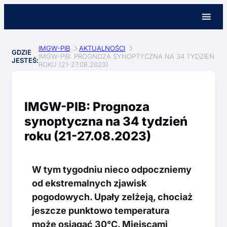
IMGW-PIB
AKTUALNOŚCI
GDZIE
IMGW-PIB: PROGNOZA SYNOPTYCZNA NA 34 TYDZIEŃ
JESTEŚ:
ROKU (21-27.08.2023)
IMGW-PIB: Prognoza
synoptyczna na 34 tydzień
roku (21-27.08.2023)
W tym tygodniu nieco odpoczniemy
od ekstremalnych zjawisk
pogodowych. Upały zelżeją, chociaż
jeszcze punktowo temperatura
może osiągać 30°C. Miejscami