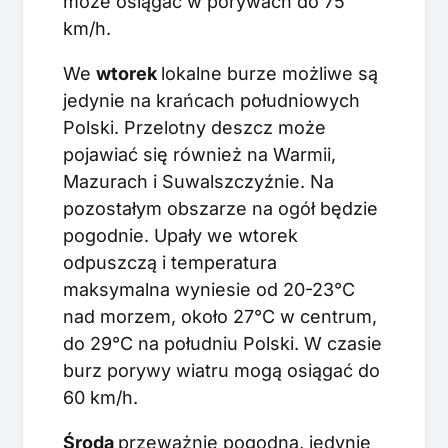
może osiągać w porywach do 75
km/h.
We
wtorek
lokalne burze możliwe są
jedynie na krańcach południowych
Polski. Przelotny deszcz może
pojawiać się również na Warmii,
Mazurach i Suwalszczyźnie. Na
pozostałym obszarze na ogół będzie
pogodnie. Upały we wtorek
odpuszczą i temperatura
maksymalna wyniesie od 20-23°C
nad morzem, około 27°C w centrum,
do 29°C na południu Polski. W czasie
burz porywy wiatru mogą osiągać do
60 km/h.
Środa
przeważnie pogodna, jedynie