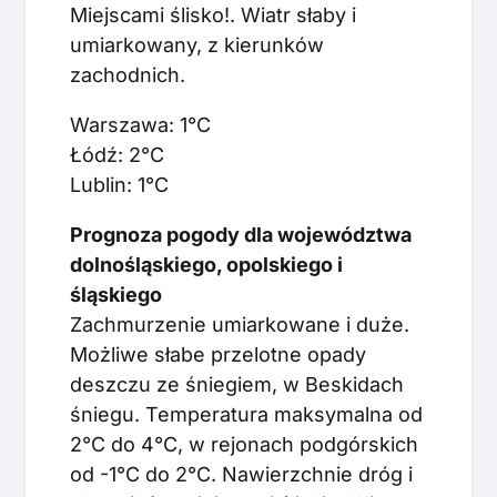
Miejscami ślisko!. Wiatr słaby i
umiarkowany, z kierunków
zachodnich.
Warszawa: 1°C
Łódź: 2°C
Lublin: 1°C
Prognoza pogody dla województwa
dolnośląskiego, opolskiego i
śląskiego
Zachmurzenie umiarkowane i duże.
Możliwe słabe przelotne opady
deszczu ze śniegiem, w Beskidach
śniegu. Temperatura maksymalna od
2°C do 4°C, w rejonach podgórskich
od -1°C do 2°C. Nawierzchnie dróg i