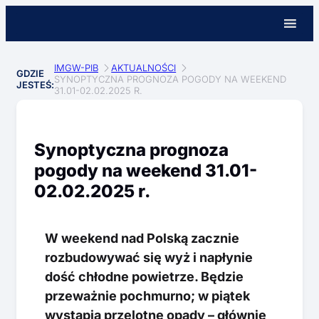
IMGW-PIB
AKTUALNOŚCI
GDZIE
SYNOPTYCZNA PROGNOZA POGODY NA WEEKEND
JESTEŚ:
31.01-02.02.2025 R.
Synoptyczna prognoza
pogody na weekend 31.01-
02.02.2025 r.
W weekend nad Polską zacznie
rozbudowywać się wyż i napłynie
dość chłodne powietrze. Będzie
przeważnie pochmurno; w piątek
wystąpią przelotne opady – głównie