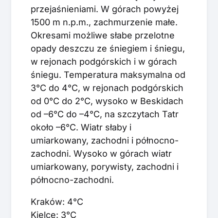
przejaśnieniami. W górach powyżej
1500 m n.p.m., zachmurzenie małe.
Okresami możliwe słabe przelotne
opady deszczu ze śniegiem i śniegu,
w rejonach podgórskich i w górach
śniegu. Temperatura maksymalna od
3°C do 4°C, w rejonach podgórskich
od 0°C do 2°C, wysoko w Beskidach
od –6°C do –4°C, na szczytach Tatr
około –6°C. Wiatr słaby i
umiarkowany, zachodni i północno-
zachodni. Wysoko w górach wiatr
umiarkowany, porywisty, zachodni i
północno-zachodni.
Kraków: 4°C
Kielce: 3°C