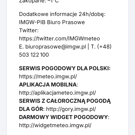
Zakopane: –1°C
Dodatkowe informacje 24h/dobę:
IMGW-PIB Biuro Prasowe
Twitter:
https://twitter.com/IMGWmeteo
E. biuroprasowe@imgw.pl | T. (+48)
503 122 100
SERWIS POGODOWY DLA POLSKI:
https://meteo.imgw.pl/
APLIKACJA MOBILNA
:
http://aplikacjameteo.imgw.pl/
SERWIS Z CAŁOROCZNĄ POGODĄ
DLA GÓR
: http://gory.imgw.pl/
DARMOWY WIDGET POGODOWY
:
http://widgetmeteo.imgw.pl/