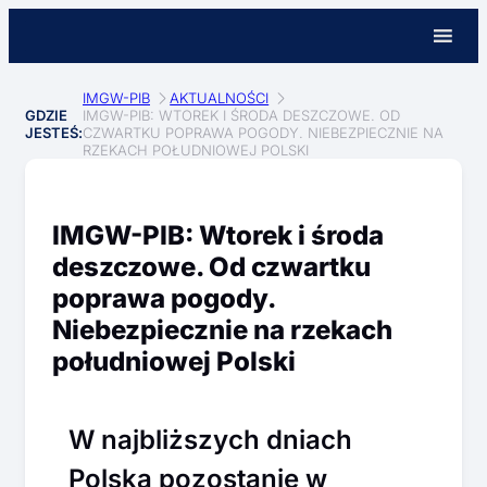
IMGW-PIB
AKTUALNOŚCI
GDZIE
IMGW-PIB: WTOREK I ŚRODA DESZCZOWE. OD
JESTEŚ:
CZWARTKU POPRAWA POGODY. NIEBEZPIECZNIE NA
RZEKACH POŁUDNIOWEJ POLSKI
IMGW-PIB: Wtorek i środa
deszczowe. Od czwartku
poprawa pogody.
Niebezpiecznie na rzekach
południowej Polski
W najbliższych dniach
Polska pozostanie w