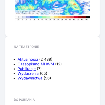
NA TEJ STRONIE
Aktualności
(2 439)
Czasopismo MHWM
(12)
Publikacje
(7)
Wydarzenia
(65)
Wydawnictwa
(56)
DO POBRANIA