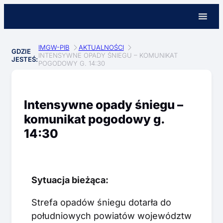
IMGW-PIB
AKTUALNOŚCI
GDZIE
INTENSYWNE OPADY ŚNIEGU – KOMUNIKAT
JESTEŚ:
POGODOWY G. 14:30
Intensywne opady śniegu –
komunikat pogodowy g.
14:30
Sytuacja bieżąca:
Strefa opadów śniegu dotarła do
południowych powiatów województw