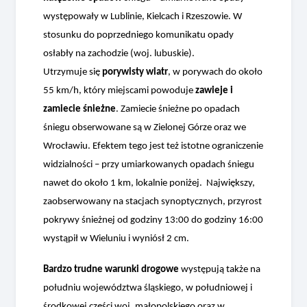
występowały w Lublinie, Kielcach i Rzeszowie. W
stosunku do poprzedniego komunikatu opady
osłabły na zachodzie (woj. lubuskie).
Utrzymuje się
porywisty wiatr
, w porywach do około
55 km/h, który miejscami powoduje
zawieje i
zamiecie śnieżne
. Zamiecie śnieżne po opadach
śniegu obserwowane są w Zielonej Górze oraz we
Wrocławiu. Efektem tego jest też istotne ograniczenie
widzialności – przy umiarkowanych opadach śniegu
nawet do około 1 km, lokalnie poniżej.
Największy,
zaobserwowany na stacjach synoptycznych, przyrost
pokrywy śnieżnej od godziny 13:00 do godziny 16:00
wystąpił w Wieluniu i wyniósł 2 cm.
Bardzo trudne warunki drogowe
występują także na
południu województwa śląskiego, w południowej i
środkowej części woj. małopolskiego oraz w