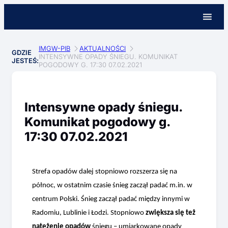
IMGW-PIB
AKTUALNOŚCI
GDZIE
INTENSYWNE OPADY ŚNIEGU. KOMUNIKAT
JESTEŚ:
POGODOWY G. 17:30 07.02.2021
Intensywne opady śniegu.
Komunikat pogodowy g.
17:30 07.02.2021
Strefa opadów dalej stopniowo rozszerza się na
północ, w ostatnim czasie śnieg zaczął padać m.in. w
centrum Polski. Śnieg zaczął padać między innymi w
Radomiu, Lublinie i Łodzi. Stopniowo
zwiększa się też
natężenie opadów
śniegu – umiarkowane opady