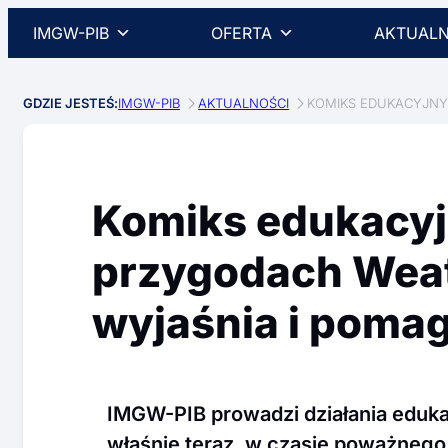
IMGW-PIB
OFERTA
AKTUALN
GDZIE JESTEŚ:
IMGW-PIB
AKTUALNOŚCI
KOMIKS EDUKACYJNY
Komiks edukacyj
przygodach Weat
wyjaśnia i poma
IMGW-PIB prowadzi działania eduka
właśnie teraz, w czasie poważnego 