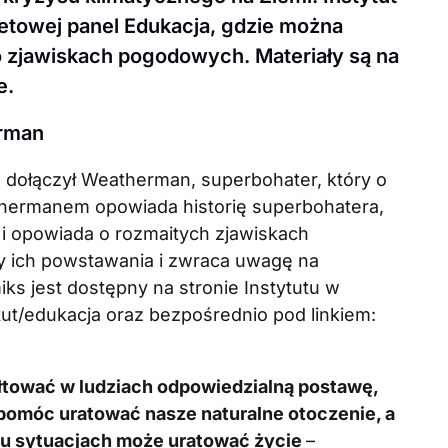
netowej panel Edukacja, gdzie można
o zjawiskach pogodowych. Materiały są na
e.
erman
ołączył Weatherman, superbohater, który o
hermanem opowiada historię superbohatera,
i opowiada o rozmaitych zjawiskach
 ich powstawania i zwraca uwagę na
s jest dostępny na stronie Instytutu w
ytut/edukacja oraz bezpośrednio pod linkiem:
łtować w ludziach odpowiedzialną postawę,
pomóc uratować nasze naturalne otoczenie, a
u sytuacjach może uratować życie
–