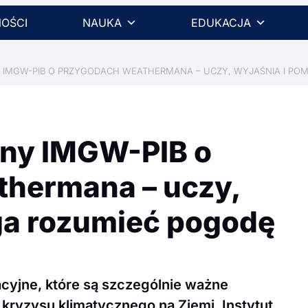
OŚCI
NAUKA
EDUKACJA
 IMGW-PIB O PRZYGODACH WEATHERMANA – UCZY, WYJAŚNIA I PO
ny IMGW-PIB o
hermana – uczy,
ga rozumieć pogodę
cyjne, które są szczególnie ważne
kryzysu klimatycznego na Ziemi. Instytut