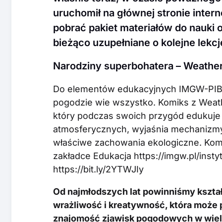
uruchomił na głównej stronie inter
pobrać pakiet materiałów do nauki 
bieżąco uzupełniane o kolejne lekcj
Narodziny superbohatera – Weath
Do elementów edukacyjnych IMGW-PIB d
pogodzie wie wszystko. Komiks z Weat
który podczas swoich przygód edukuje 
atmosferycznych, wyjaśnia mechanizmy
właściwe zachowania ekologiczne. Komik
zakładce Edukacja https://imgw.pl/inst
https://bit.ly/2YTWJIy
Od najmłodszych lat powinniśmy kszta
wrażliwość i kreatywność, która może 
znajomość zjawisk pogodowych w wiel