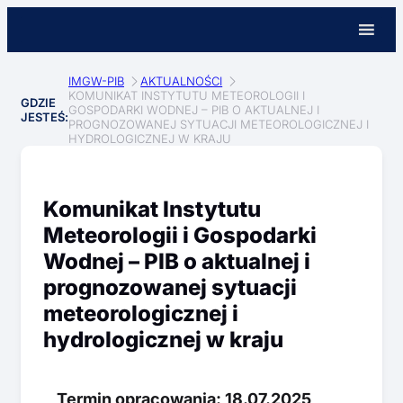
IMGW-PIB
AKTUALNOŚCI
KOMUNIKAT INSTYTUTU METEOROLOGII I
GDZIE
GOSPODARKI WODNEJ – PIB O AKTUALNEJ I
JESTEŚ:
PROGNOZOWANEJ SYTUACJI METEOROLOGICZNEJ I
HYDROLOGICZNEJ W KRAJU
Komunikat Instytutu
Meteorologii i Gospodarki
Wodnej – PIB o aktualnej i
prognozowanej sytuacji
meteorologicznej i
hydrologicznej w kraju
Termin opracowania: 18.07.2025