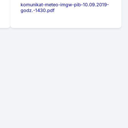
komunikat-meteo-imgw-pib-10.09.2019-
godz.-1430.pdf