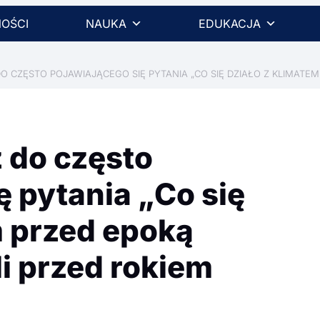
OŚCI
NAUKA
EDUKACJA
O CZĘSTO POJAWIAJĄCEGO SIĘ PYTANIA „CO SIĘ DZIAŁO Z KLIMATEM 
 do często
ę pytania „Co się
m przed epoką
li przed rokiem