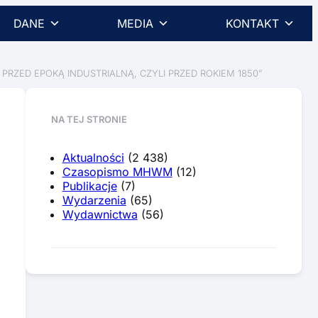
DANE
MEDIA
KONTAKT
PRZED EPOKĄ INDUSTRIALNĄ, CZYLI PRZED ROKIEM 1850”
NA TEJ STRONIE
Aktualności
(2 438)
Czasopismo MHWM
(12)
Publikacje
(7)
Wydarzenia
(65)
Wydawnictwa
(56)