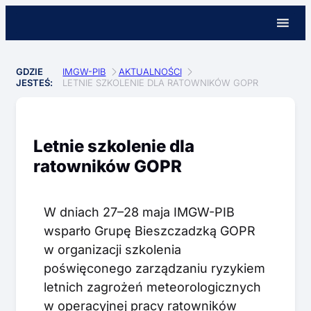
GDZIE
IMGW-PIB
AKTUALNOŚCI
JESTEŚ:
LETNIE SZKOLENIE DLA RATOWNIKÓW GOPR
Letnie szkolenie dla
ratowników GOPR
W dniach 27–28 maja IMGW-PIB
wsparło Grupę Bieszczadzką GOPR
w organizacji szkolenia
poświęconego zarządzaniu ryzykiem
letnich zagrożeń meteorologicznych
w operacyjnej pracy ratowników