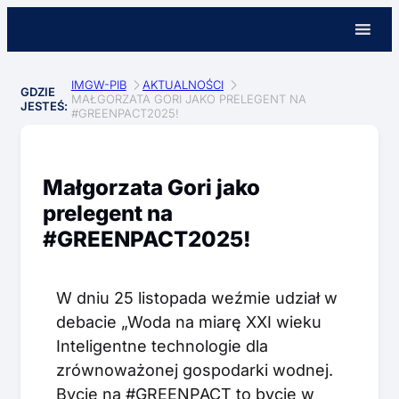
IMGW-PIB
AKTUALNOŚCI
GDZIE
MAŁGORZATA GORI JAKO PRELEGENT NA
JESTEŚ:
#GREENPACT2025!
Małgorzata Gori jako
prelegent na
#GREENPACT2025!
W dniu 25 listopada weźmie udział w
debacie „Woda na miarę XXI wieku
Inteligentne technologie dla
zrównoważonej gospodarki wodnej.
Bycie na #GREENPACT to bycie w