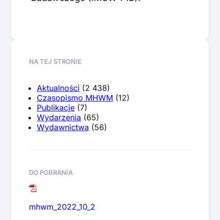
NA TEJ STRONIE
Aktualności
(2 438)
Czasopismo MHWM
(12)
Publikacje
(7)
Wydarzenia
(65)
Wydawnictwa
(56)
DO POBRANIA
mhwm_2022_10_2