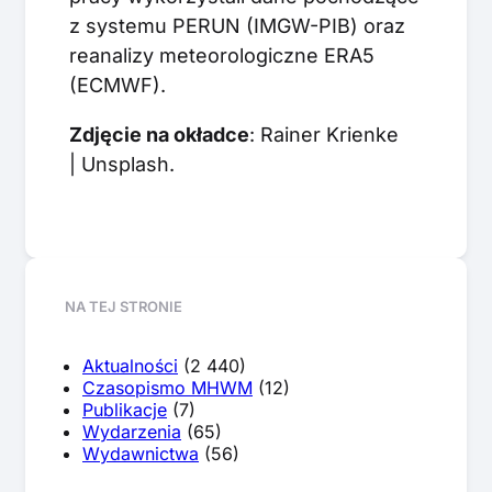
z systemu PERUN (IMGW-PIB) oraz
reanalizy meteorologiczne ERA5
(ECMWF).
Zdjęcie na okładce
: Rainer Krienke
| Unsplash.
NA TEJ STRONIE
Aktualności
(2 440)
Czasopismo MHWM
(12)
Publikacje
(7)
Wydarzenia
(65)
Wydawnictwa
(56)