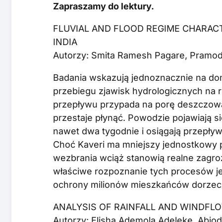
Zapraszamy do lektury.
FLUVIAL AND FLOOD REGIME CHARACT
INDIA
Autorzy: Smita Ramesh Pagare, Pramodku
Badania wskazują jednoznacznie na do
przebiegu zjawisk hydrologicznych na r
przepływu przypada na porę deszczową
przestaje płynąć. Powodzie pojawiają się
nawet dwa tygodnie i osiągają przepływ
Choć Kaveri ma mniejszy jednostkowy pr
wezbrania wciąż stanowią realne zagroż
właściwe rozpoznanie tych procesów je
ochrony milionów mieszkańców dorzec
ANALYSIS OF RAINFALL AND WINDFL
Autorzy: Elisha Ademola Adeleke, Abio