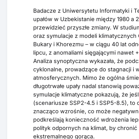
Badacze z Uniwersytetu Informatyki i Tec
upałów w Uzbekistanie między 1980 a 2
przewidzieć przyszłe zmiany. W studiu
oraz symulacje z modeli klimatycznych
Bukary i Khorezmu – w ciągu 40 lat od
lipcu, z anomaliami sięgającymi nawet 
Analiza synoptyczna wykazała, że pod
cyklonalne, prowadzące do stagnacji i
atmosferycznych. Mimo że ogólna śmiert
długotrwałe upały nadal stanowią powa
symulacje klimatyczne pokazują, że jeś
(scenariusze SSP2-4.5 i SSP5-8.5), to c
znacząco wzrośnie, co może negatywni
podkreślają konieczność wdrożenia le
polityk odpornych na klimat, by chronić 
ekstremalnego gorąca.