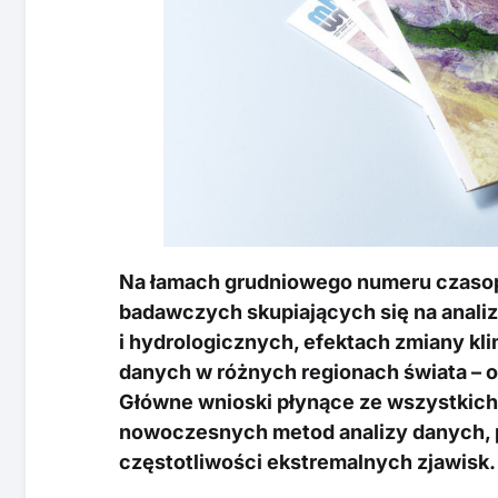
Na łamach grudniowego numeru czaso
badawczych skupiających się na anali
i hydrologicznych, efektach zmiany kl
danych w różnych regionach świata – od
Główne wnioski płynące ze wszystkich
nowoczesnych metod analizy danych, p
częstotliwości ekstremalnych zjawisk.