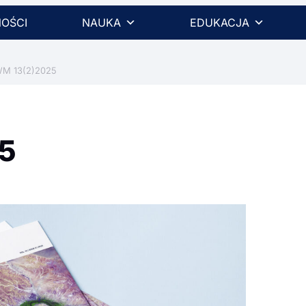
OŚCI
NAUKA
EDUKACJA
M 13(2)2025
5