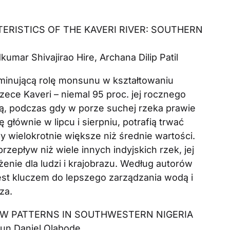
ERISTICS OF THE KAVERI RIVER: SOUTHERN
mar Shivajirao Hire, Archana Dilip Patil
minującą rolę monsunu w kształtowaniu
zece Kaveri – niemal 95 proc. jej rocznego
, podczas gdy w porze suchej rzeka prawie
 głównie w lipcu i sierpniu, potrafią trwać
y wielokrotnie większe niż średnie wartości.
zepływ niż wiele innych indyjskich rzek, jej
enie dla ludzi i krajobrazu. Według autorów
st kluczem do lepszego zarządzania wodą i
za.
OW PATTERNS IN SOUTHWESTERN NIGERIA
dun Daniel Olabode