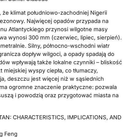
ą, że klimat południowo-zachodniej Nigerii
 sezonowy. Najwięcej opadów przypada na
nu Atlantyckiego przynosi wilgotne masy
wa wynosi 300 mm (czerwiec, lipiec, sierpień).
ametralnie. Silny, północno-wschodni wiatr
granicza dopływ wilgoci, a opady spadają do
ów wpływają także lokalne czynniki – bliskość
 miejskiej wyspy ciepła, co tłumaczy,
ja, deszczu jest więcej niż w sąsiednich
 ma ogromne znaczenie praktyczne: pozwala
 suszą i powodzią oraz przygotować miasta na
TAN: CHARACTERISTICS, IMPLICATIONS, AND
ng Feng