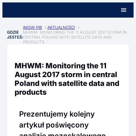
IMGW-PIB
AKTUALNOŚCI
GDZIE
MHWM: MONITORING THE 11 AUGUST 2017 STORM IN
JESTEŚ:
CENTRAL POLAND WITH SATELLITE DATA AND
PRODUCTS
MHWM: Monitoring the 11
August 2017 storm in central
Poland with satellite data and
products
Prezentujemy kolejny
artykuł poświęcony
analizie mezoskalowego